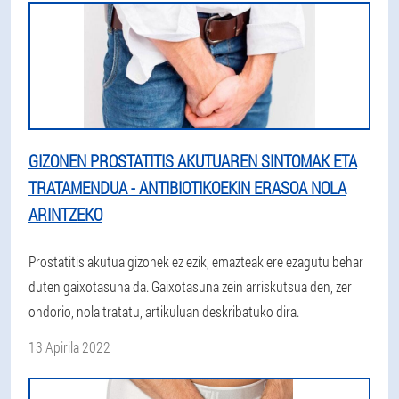
GIZONEN PROSTATITIS AKUTUAREN SINTOMAK ETA
TRATAMENDUA - ANTIBIOTIKOEKIN ERASOA NOLA
ARINTZEKO
Prostatitis akutua gizonek ez ezik, emazteak ere ezagutu behar
duten gaixotasuna da. Gaixotasuna zein arriskutsua den, zer
ondorio, nola tratatu, artikuluan deskribatuko dira.
13 Apirila 2022