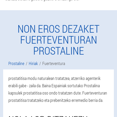
NON EROS DEZAKET
FUERTEVENTURAN
PROSTALINE
Prostaline
Hiriak
Fuerteventura
prostatitisa modu naturalean tratatzea, atzerriko agenterik
erabili gabe - zaila da. Baina Espainiak sortutako Prostalina
kapsulek prostatitisa oso ondo tratatzen dute. Fuerteventuran
prostatitisa tratatzeko eta prebenitzeko erremedio berria da.