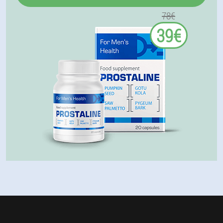
78€
39€