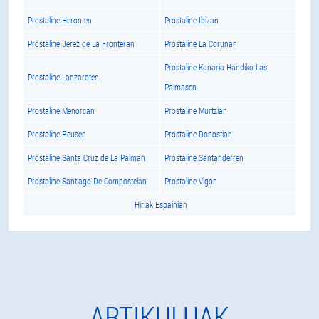
Prostaline Heron-en
Prostaline Ibizan
Prostaline Jerez de La Fronteran
Prostaline La Corunan
Prostaline Kanaria Handiko Las
Prostaline Lanzaroten
Palmasen
Prostaline Menorcan
Prostaline Murtzian
Prostaline Reusen
Prostaline Donostian
Prostaline Santa Cruz de La Palman
Prostaline Santanderren
Prostaline Santiago De Compostelan
Prostaline Vigon
Hiriak Espainian
ARTIKULUAK