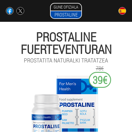
GUNE OFIZIALA
PROSTALINE
PROSTALINE
FUERTEVENTURAN
PROSTATITA NATURALKI TRATATZEA
78€
39€