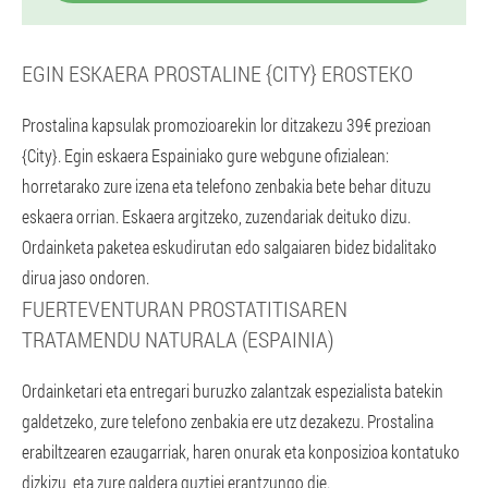
EGIN ESKAERA PROSTALINE {CITY} EROSTEKO
Prostalina kapsulak promozioarekin lor ditzakezu 39€ prezioan
{City}. Egin eskaera Espainiako gure webgune ofizialean:
horretarako zure izena eta telefono zenbakia bete behar dituzu
eskaera orrian. Eskaera argitzeko, zuzendariak deituko dizu.
Ordainketa paketea eskudirutan edo salgaiaren bidez bidalitako
dirua jaso ondoren.
FUERTEVENTURAN PROSTATITISAREN
TRATAMENDU NATURALA (ESPAINIA)
Ordainketari eta entregari buruzko zalantzak espezialista batekin
galdetzeko, zure telefono zenbakia ere utz dezakezu. Prostalina
erabiltzearen ezaugarriak, haren onurak eta konposizioa kontatuko
dizkizu, eta zure galdera guztiei erantzungo die.