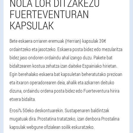
NOLA LOR DITZAKEZU
FUERTEVENTURAN
KAPSULAK
Bete eskaera orriaren eremuak {Herrian} kapsulak 39€
ordaintzeko eta jasotzeko. Eskaera posta bidez edo mezularitza
bidez jaso ondoren ordaindu ahal izango duzu. Pakete bat
bidaltzearen kostua zehatza izan daiteke Espainiako hirietan.
Egin berehalako eskaera bat kapsuletan beheratutako prezioan
eta itxaron operadorearen deia, ahalik eta azkarren deituko
dizuna, ordaindu ordena posta bidez edo Fuerteventura hirira
etxera bidalita.
Erosi% 50eko deskontuarekin. Sustapenaren baldintzak
mugatuak dira. Prostatina tratatzeko, izan denbora Prostalina
kapsulak webgune ofizialean soilik eskuratzeko.