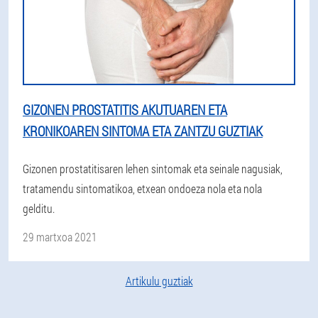
GIZONEN PROSTATITIS AKUTUAREN ETA
KRONIKOAREN SINTOMA ETA ZANTZU GUZTIAK
Gizonen prostatitisaren lehen sintomak eta seinale nagusiak,
tratamendu sintomatikoa, etxean ondoeza nola eta nola
gelditu.
29 martxoa 2021
Artikulu guztiak